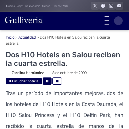
Skip
Turismo · Viajes · Gastronomía · Cultura — Desde 2002
to
content
Inicio
>
Actualidad
>
Dos H10 Hotels en Salou reciben la cuarta
estrella.
Dos H10 Hotels en Salou reciben
la cuarta estrella.
Carolina Hernández
|
8 de octubre de 2009
Escuchar noticia
Tras un período de importantes mejoras, dos de
los hoteles de H10 Hotels en la Costa Daurada, el
H10 Salou Princess y el H10 Delfín Park, han
recibido la cuarta estrella de manos de la