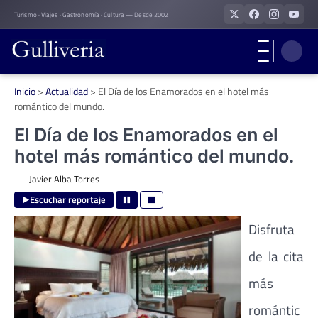
Skip
Turismo · Viajes · Gastronomía · Cultura — Desde 2002
to
content
Inicio
>
Actualidad
>
El Día de los Enamorados en el hotel más
romántico del mundo.
El Día de los Enamorados en el
hotel más romántico del mundo.
Javier Alba Torres
Escuchar reportaje
Disfruta
de la cita
más
romántic