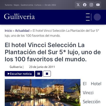
Skip
Turismo · Viajes · Gastronomía · Cultura — Desde 2002
to
content
Inicio
>
Actualidad
>
El hotel Vincci Selección La Plantación del Sur 5*
lujo, uno de los 100 favoritos del mundo.
El hotel Vincci Selección La
Plantación del Sur 5* lujo, uno de
los 100 favoritos del mundo.
Gulliveria
|
23 de junio de 2011
Escuchar noticia
El Hotel
Vincci
Selección