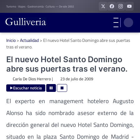
Skip
Turismo · Viajes · Gastronomía · Cultura — Desde 2002
to
content
Inicio
>
Actualidad
>
El nuevo Hotel Santo Domingo abre sus puertas
tras el verano.
El nuevo Hotel Santo Domingo
abre sus puertas tras el verano.
Carla De Dios Herrero
|
23 de julio de 2009
Escuchar noticia
El experto en management hotelero Augusto
Alonso ha sido nombrado asesor externo de la
dirección general del nuevo Hotel Santo Domingo,
situado en la plaza Santo Domingo de Madrid -