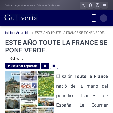
Skip
Turismo · Viajes · Gastronomía · Cultura — Desde 2002
to
content
Inicio
>
Actualidad
>
ESTE AÑO TOUTE LA FRANCE SE PONE VERDE.
ESTE AÑO TOUTE LA FRANCE SE
PONE VERDE.
Gulliveria
Escuchar reportaje
El salón
Toute la France
nació de la mano del
periódico francés de
España, Le Courrier