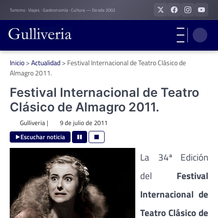
Skip
Turismo · Viajes · Gastronomía · Cultura — Desde 2002
to
content
Inicio
>
Actualidad
>
Festival Internacional de Teatro Clásico de
Almagro 2011.
Festival Internacional de Teatro
Clásico de Almagro 2011.
Gulliveria
|
9 de julio de 2011
Escuchar noticia
La 34ª Edición
del
Festival
Internacional de
Teatro Clásico de