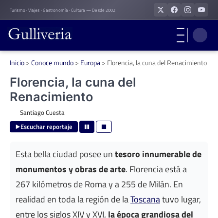
Skip
Turismo · Viajes · Gastronomía · Cultura — Desde 2002
to
content
Inicio
>
Conoce mundo
>
Europa
>
Florencia, la cuna del Renacimiento
Florencia, la cuna del
Renacimiento
Santiago Cuesta
Escuchar reportaje
Esta bella ciudad posee un
tesoro innumerable de
monumentos y obras de arte
. Florencia está a
267 kilómetros de Roma y a 255 de Milán. En
realidad en toda la región de la
Toscana
tuvo lugar,
entre los siglos XIV y XVI,
la época grandiosa del