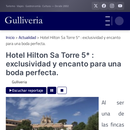
Skip
Turismo · Viajes · Gastronomía · Cultura — Desde 2002
to
content
Inicio
>
Actualidad
>
Hotel Hilton Sa Torre 5* : exclusividad y encanto
para una boda perfecta.
Hotel Hilton Sa Torre 5* :
exclusividad y encanto para una
boda perfecta.
Gulliveria
Escuchar reportaje
Al ser
una de
las fincas