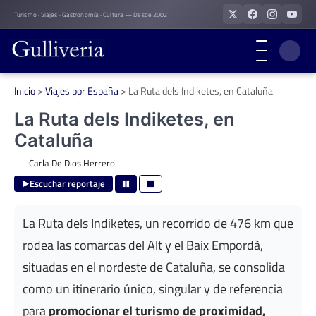
Skip
Turismo · Viajes · Gastronomía · Cultura — Desde 2002
to
content
Inicio
>
Viajes por España
>
La Ruta dels Indiketes, en Cataluña
La Ruta dels Indiketes, en
Cataluña
Carla De Dios Herrero
Escuchar reportaje
La Ruta dels Indiketes, un recorrido de 476 km que
rodea las comarcas del Alt y el Baix Empordà,
situadas en el nordeste de Cataluña, se consolida
como un itinerario único, singular y de referencia
para
promocionar el turismo de proximidad,