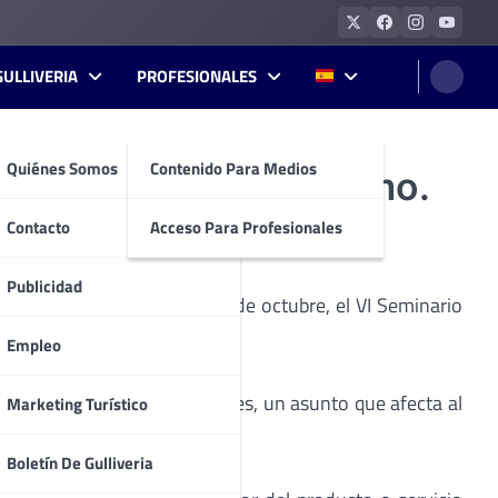
GULLIVERIA
PROFESIONALES
Quiénes Somos
Contenido Para Medios
en Innovación y Turismo.
Contacto
Acceso Para Profesionales
Publicidad
aña- organiza, del 21 al 23 de octubre, el VI Seminario
Empleo
r los consumidores digitales, un asunto que afecta al
Marketing Turístico
Boletín De Gulliveria