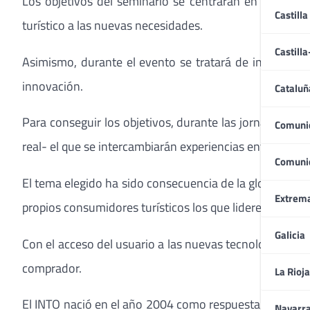
Los objetivos del seminario se centrarán en provocar
Castilla
turístico a las nuevas necesidades.
Castill
Asimismo, durante el evento se tratará de introducir 
innovación.
Cataluñ
Para conseguir los objetivos, durante las jornadas se
Comuni
real- el que se intercambiarán experiencias entre especia
Comuni
El tema elegido ha sido consecuencia de la globalizació
Extrem
propios consumidores turísticos los que lideren las te
Galicia
Con el acceso del usuario a las nuevas tecnologías ya no
comprador.
La Rioja
El INTO nació en el año 2004 como respuesta a la necesi
Navarr