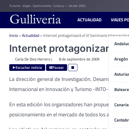
Skip
Turismo · Viajes · Gastronomía · Cultura — Desde 2002
to
content
ACTUALIDAD
VIAJES P
Inicio
>
Actualidad
>
Internet protagonizará el VI Seminario Internacion
Andaluc
Internet protagonizará el
Aragón
Carla De Dios Herrero
|
8 de septiembre de 2009
Escuchar noticia
Pausar
Asturia
La dirección general de Investigación, Desarrollo Tecn
Internacional en Innovación y Turismo -INTO- en al au
Baleare
En esta edición los organizadores han propuesto como
Canaria
posicionamiento en el mercado de todos los actores que
Cantabr