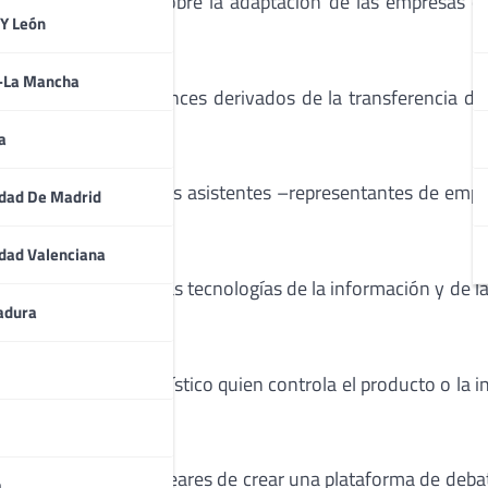
 un amplio debate sobre la adaptación de las empresas qu
 Y León
a-La Mancha
oportunidades y avances derivados de la transferencia del
a
 abrirá un foro entre los asistentes –representantes de emp
dad De Madrid
listas del sector.
dad Valenciana
n y el desarrollo de las tecnologías de la información y de 
adura
ndencias del consumo.
 es el productor turístico quien controla el producto o la in
dad de las Islas Baleares de crear una plataforma de debate
a