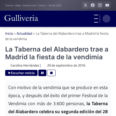
Skip
Turismo · Viajes · Gastronomía · Cultura — Desde 2002
to
content
Inicio
>
Actualidad
>
La Taberna del Alabardero trae a Madrid la fiesta
de la vendimia
La Taberna del Alabardero trae a
Madrid la fiesta de la vendimia
Carolina Hernández
|
29 de septiembre de 2016
Escuchar noticia
Con motivo de la vendimia que se produce en esta
época, y después del éxito del primer Festival de la
Vendimia con más de 3.600 personas,
la Taberna
del Alabardero celebra su segunda edición del 28