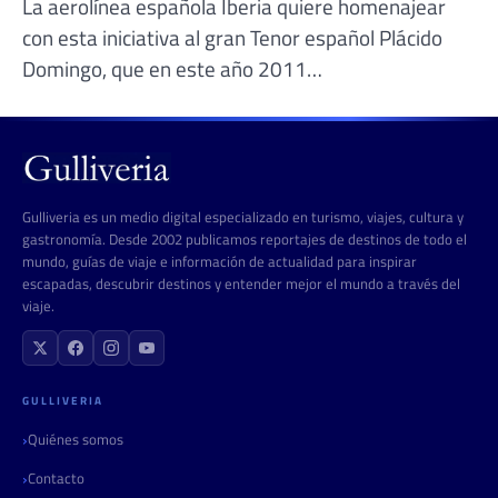
La aerolínea española Iberia quiere homenajear
con esta iniciativa al gran Tenor español Plácido
Domingo, que en este año 2011…
Gulliveria es un medio digital especializado en turismo, viajes, cultura y
gastronomía. Desde 2002 publicamos reportajes de destinos de todo el
mundo, guías de viaje e información de actualidad para inspirar
escapadas, descubrir destinos y entender mejor el mundo a través del
viaje.
GULLIVERIA
Quiénes somos
Contacto