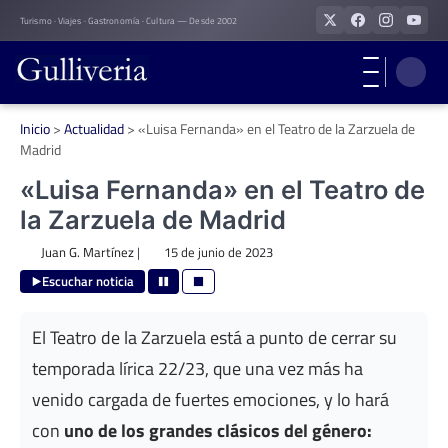
Skip
Turismo · Viajes · Gastronomía · Cultura — Desde 2002
to
content
Inicio
>
Actualidad
>
«Luisa Fernanda» en el Teatro de la Zarzuela de
Madrid
«Luisa Fernanda» en el Teatro de
la Zarzuela de Madrid
Juan G. Martínez
|
15 de junio de 2023
Escuchar noticia
El Teatro de la Zarzuela está a punto de cerrar su
temporada lírica 22/23, que una vez más ha
venido cargada de fuertes emociones, y lo hará
con
uno de los grandes clásicos del género: