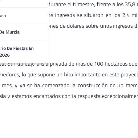
 millones de dólares durante el trimestre, frente a los 35,
 Norwegian Epic. Otros ingresos se situaron en los 2,4 mi
sco
 redujeron a 10,6 millones de dólares sobre unos ingresos
De Murcia
6,5 millones en 2010.
rio De Fiestas En
 2026
at Stirrup Cay, la isla privada de más de 100 hectáreas qu
medores, lo que supone un hito importante en este proyect
e mes, y ya se ha comenzado la construcción de un merca
a isla y estamos encantados con la respuesta excepcionalmen