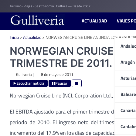
Skip
Turismo · Viajes · Gastronomía · Cultura — Desde 2002
to
content
ACTUALIDAD
VIAJES P
Inicio
>
Actualidad
>
NORWEGIAN CRUISE LINE ANUNCIA LOS RESULTA
Andaluc
NORWEGIAN CRUISE LIN
TRIMESTRE DE 2011.
Aragón
Gulliveria
|
8 de mayo de 2011
Asturia
Escuchar noticia
Pausar
Baleare
Norwegian Cruise Line (NCL Corporation Ltd., «Norwegi
Canaria
El EBITDA ajustado para el primer trimestre de 2011
m
periodo de 2010. El ingreso neto del trimestre aume
Cantabr
incremento del 17,9% en los días de capacidad como con