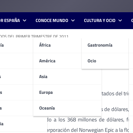
OR ESPAÑA
CONOCE MUNDO
CULTURA Y OCIO
DOS DEL PRIMER TRIMESTRE DE 2011.
ía
África
Gastronomía
E ANUNCIA LOS RESULTADO
América
Ocio
s
Asia
s
Europa
an» o la «Compañía») ha anunciado los resultados del trime
s
Oceanía
ejoró un 37,5%
, alcanzando los 81,9 millones de dólares,
ntó un 20,7% llegando a los 368 millones de dólares, fre
ia
secuencia de la incorporación del Norwegian Epic a la flot