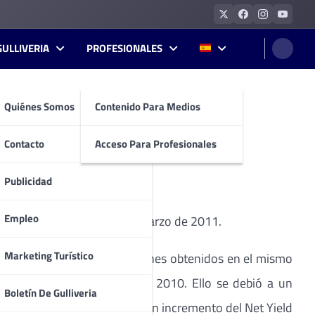
GULLIVERIA
PROFESIONALES
Quiénes Somos
Contenido Para Medios
S DEL PRIMER
Contacto
Acceso Para Profesionales
Publicidad
Empleo
stre que finalizó el 31 de marzo de 2011.
Marketing Turístico
 con respecto a los 59,5 millones obtenidos en el mismo
nte a los 304,9 millones en 2010. Ello se debió a un
Boletín De Gulliveria
a en junio de 2010, unido a un incremento del Net Yield