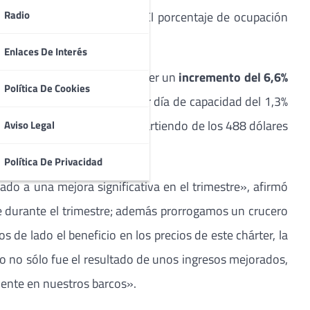
Radio
bordo por día de capacidad. El porcentaje de ocupación
Enlaces De Interés
mitieron a la Compañía absorber un
incremento del 6,6%
Política De Cookies
l coste neto del crucero por día de capacidad del 1,3%
ares por tonelada métrica, partiendo de los 488 dólares
Aviso Legal
e.
Política De Privacidad
do a una mejora significativa en el trimestre», afirmó
e durante el trimestre; además prorrogamos un crucero
de lado el beneficio en los precios de este chárter, la
do no sólo fue el resultado de unos ingresos mejorados,
liente en nuestros barcos».