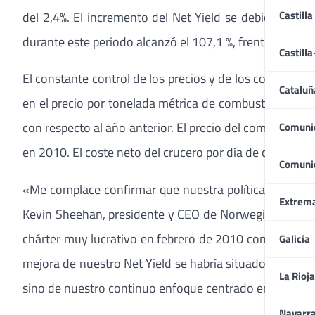
Castilla
del 2,4%. El incremento del Net Yield se debió a la m
durante este periodo alcanzó el 107,1 %, frente al 107,9
Castill
El constante control de los precios y de los costes, u
Cataluñ
en el precio por tonelada métrica de combustible dura
con respecto al año anterior. El precio del combustibl
Comuni
en 2010. El coste neto del crucero por día de capacidad
Comuni
«Me complace confirmar que nuestra política de precio
Extrem
Kevin Sheehan, presidente y CEO de Norwegian Cruise 
chárter muy lucrativo en febrero de 2010 con motivo de
Galicia
mejora de nuestro Net Yield se habría situado en un 3,
La Rioja
sino de nuestro continuo enfoque centrado en controlar l
Navarr