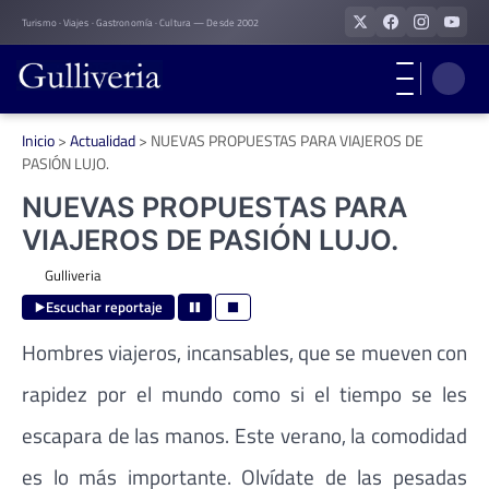
Skip
Turismo · Viajes · Gastronomía · Cultura — Desde 2002
to
content
Inicio
>
Actualidad
>
NUEVAS PROPUESTAS PARA VIAJEROS DE
PASIÓN LUJO.
NUEVAS PROPUESTAS PARA
VIAJEROS DE PASIÓN LUJO.
Gulliveria
Escuchar reportaje
Hombres viajeros, incansables, que se mueven con
rapidez por el mundo como si el tiempo se les
escapara de las manos. Este verano, la comodidad
es lo más importante. Olvídate de las pesadas