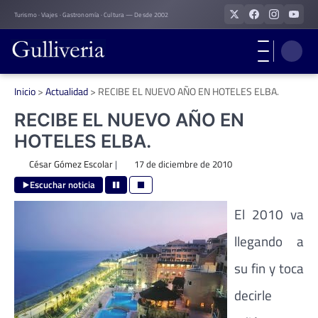
Skip
Turismo · Viajes · Gastronomía · Cultura — Desde 2002
to
content
Inicio
>
Actualidad
>
RECIBE EL NUEVO AÑO EN HOTELES ELBA.
RECIBE EL NUEVO AÑO EN
HOTELES ELBA.
César Gómez Escolar
|
17 de diciembre de 2010
Escuchar noticia
El 2010 va
llegando a
su fin y toca
decirle