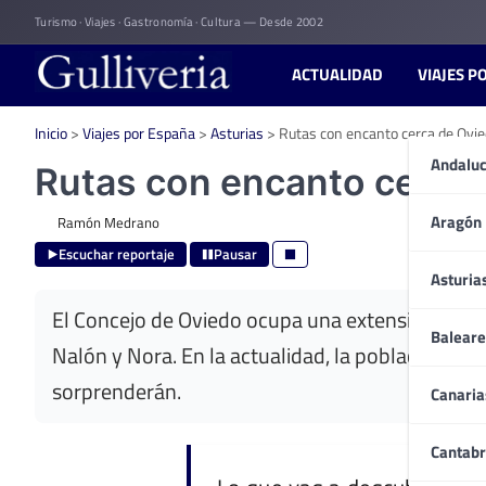
Skip
Turismo · Viajes · Gastronomía · Cultura — Desde 2002
to
content
ACTUALIDAD
VIAJES P
Inicio
>
Viajes por España
>
Asturias
>
Rutas con encanto cerca de Ovi
Andaluc
Rutas con encanto cerca
Aragón
Ramón Medrano
Escuchar reportaje
Pausar
Asturia
El Concejo de Oviedo ocupa una extensión de 185
Baleare
Nalón y Nora. En la actualidad, la población s
sorprenderán.
Canaria
Cantabr