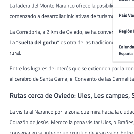
La ladera del Monte Naranco ofrece la posibilidad de c
País Va
comenzado a desarrollar iniciativas de turismo rural.
Región 
La Corredoria, a 2 Km de Oviedo, se ha convertido en u
La
“suelta del gochu”
es otra de las tradiciones de las
Calenda
rural.
España
Entre los lugares de interés que se extienden por la z
el cerebro de Santa Gema, el Convento de las Carmelita
Rutas cerca de Oviedo: Ules, Les campes, 
La visita al Naranco por la zona que mira hacia la ciu
Corazón de Jesús. Merece la pena visitar Ules, o Brañes,
conserva en su interior un crucifijo de gran valor. Entre