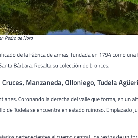
San Pedro de Nora
edificado de la Fábrica de armas, fundada en 1794 como una f
 Santa Bárbara. Resalta su colección de bronces.
s Cruces, Manzaneda, Olloniego, Tudela Agüe
ntianes. Coronando la derecha del valle que forma, en un alt
stillo de Tudela se encuentra en estado ruinoso. Emplazado ju
ados pertenecientes al cuerpo central, los restos de un tor