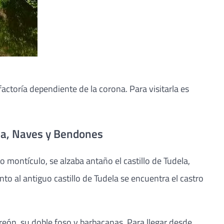
actoría dependiente de la corona. Para visitarla es
ria, Naves y Bendones
o montículo, se alzaba antaño el castillo de Tudela,
nto al antiguo castillo de Tudela se encuentra el castro
reón, su doble foso y barbacanas. Para llegar desde