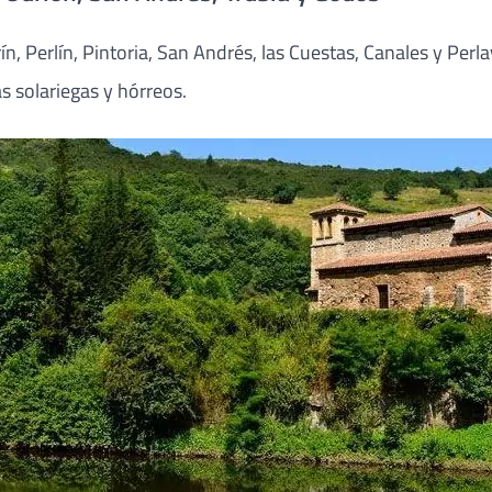
rín, Perlín, Pintoria, San Andrés, las Cuestas, Canales y Pe
 solariegas y hórreos.