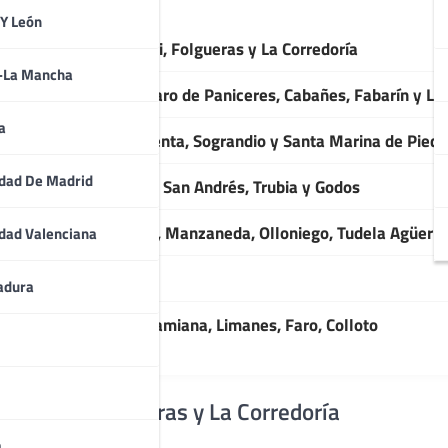
 Y León
a, la Pedrera, Villaperi, Folgueras y La Corredoría
a-La Mancha
, Les campes, San Lázaro de Paniceres, Cabañes, Fabarín y Lo
a
oral, San Claudio, Laventa, Sograndio y Santa Marina de Pied
dad De Madrid
Pedro de Nora, Udrión, San Andrés, Trubia y Godos
Estaban de Las Cruces, Manzaneda, Olloniego, Tudela Agüeri
dad Valenciana
aldas, Fuso, Priorio
adura
ño, Abuli, Pando, Villamiana, Limanes, Faro, Colloto
Villaperi, Folgueras y La Corredoría
a