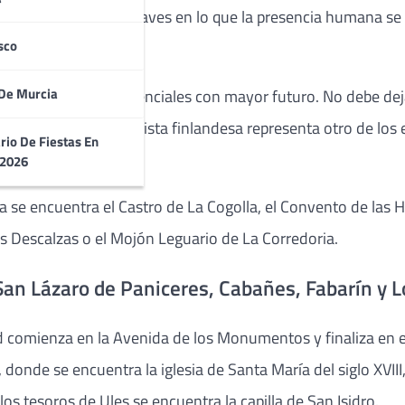
onocer pueblos y enclaves en lo que la presencia humana se 
sco
De Murcia
na de las áreas residenciales con mayor futuro. No debe dej
 fiestas de Fitoria. La pista finlandesa representa otro de l
rio De Fiestas En
 2026
ona se encuentra el Castro de La Cogolla, el Convento de la
s Descalzas o el Mojón Leguario de La Corredoria.
San Lázaro de Paniceres, Cabañes, Fabarín y L
dad comienza en la Avenida de los Monumentos y finaliza en e
 donde se encuentra la iglesia de Santa María del siglo XVII
 los tesoros de Ules se encuentra la capilla de San Isidro.