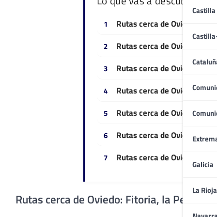
Lo que vas a descubrir
Castilla
Rutas cerca de Oviedo: Fitori
Castill
Rutas cerca de Oviedo: Ules
Cataluñ
Rutas cerca de Oviedo: La Ll
Comuni
Rutas cerca de Oviedo: San 
Rutas cerca de Oviedo: San 
Comuni
Rutas cerca de Oviedo: Las C
Extrem
Rutas cerca de Oviedo: Cerde
Galicia
La Rioja
Rutas cerca de Oviedo: Fitoria, la Pedrera, 
Navarr