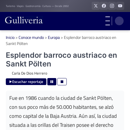
Skip
Turismo · Viajes · Gastronomía · Cultura — Desde 2002
to
content
Inicio
>
Conoce mundo
>
Europa
>
Esplendor barroco austriaco en
Sankt Pölten
Esplendor barroco austriaco en
Sankt Pölten
Carla De Dios Herrero
Escuchar reportaje
Fue en 1986 cuando la ciudad de Sankt Pölten,
con sus poco más de 50.000 habitantes, se alzó
como capital de la Baja Austria. Aún así, la ciudad
situada a las orillas del Traisen posee el derecho