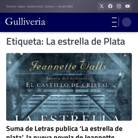
Skip
Turismo · Viajes · Gastronomía · Cultura — Desde 2002
to
content
Etiqueta:
La estrella de Plata
Suma de Letras publica ‘La estrella de
plata’, la nueva novela de Jeannette