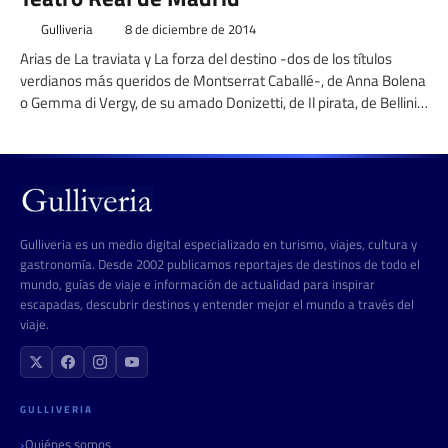
Gulliveria
8 de diciembre de 2014
Arias de La traviata y La forza del destino -dos de los títulos
verdianos más queridos de Montserrat Caballé-, de Anna Bolena
o Gemma di Vergy, de su amado Donizetti, de Il pirata, de Bellini,
tan propicio a su amplio fraseo y su voz cristalina, de Butterfly,
Isolda o Salomé, arquetípicas heroínas que interpretó en Madrid,
se escucharán en el concierto que evocará algunos los
momentos de su inmensa carrera.
Gulliveria es un medio digital especializado en turismo, viajes, cultura y
gastronomía. Desde 2002 publicamos reportajes de destinos de todo el
mundo, guías de viaje e información de actualidad para inspirar
escapadas, descubrir destinos y entender mejor el mundo a través del
viaje.
GULLIVERIA
Quiénes somos