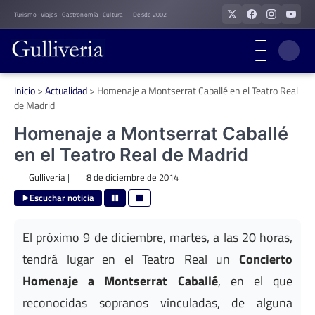
Skip
Turismo · Viajes · Gastronomía · Cultura — Desde 2002
to
content
Inicio
>
Actualidad
>
Homenaje a Montserrat Caballé en el Teatro Real
de Madrid
Homenaje a Montserrat Caballé
en el Teatro Real de Madrid
Gulliveria
|
8 de diciembre de 2014
Escuchar noticia
El próximo 9 de diciembre, martes, a las 20 horas,
tendrá lugar en el Teatro Real un
Concierto
Homenaje a Montserrat Caballé
, en el que
reconocidas sopranos vinculadas, de alguna