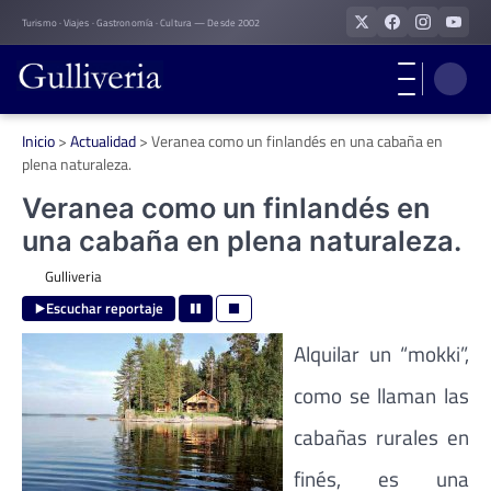
Skip
Turismo · Viajes · Gastronomía · Cultura — Desde 2002
to
content
Inicio
>
Actualidad
>
Veranea como un finlandés en una cabaña en
plena naturaleza.
Veranea como un finlandés en
una cabaña en plena naturaleza.
Gulliveria
Escuchar reportaje
Alquilar un “mokki”,
como se llaman las
cabañas rurales en
finés, es una