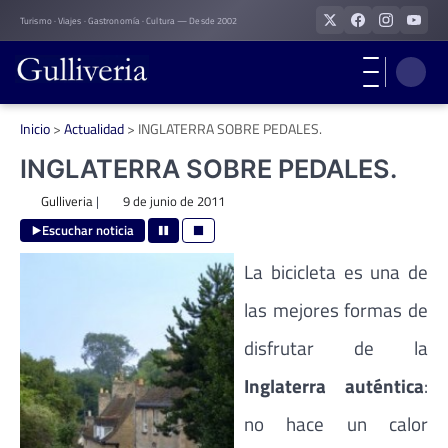
Skip
Turismo · Viajes · Gastronomía · Cultura — Desde 2002
to
content
Inicio
>
Actualidad
>
INGLATERRA SOBRE PEDALES.
INGLATERRA SOBRE PEDALES.
Gulliveria
|
9 de junio de 2011
Escuchar noticia
La bicicleta es una de
las mejores formas de
disfrutar de la
Inglaterra auténtica
:
no hace un calor