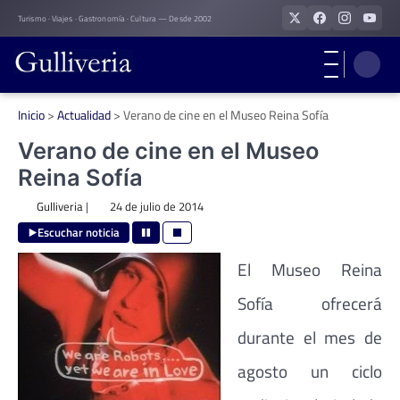
Skip
Turismo · Viajes · Gastronomía · Cultura — Desde 2002
to
content
Inicio
>
Actualidad
>
Verano de cine en el Museo Reina Sofía
Verano de cine en el Museo
Reina Sofía
Gulliveria
|
24 de julio de 2014
Escuchar noticia
El Museo Reina
Sofía ofrecerá
durante el mes de
agosto un ciclo