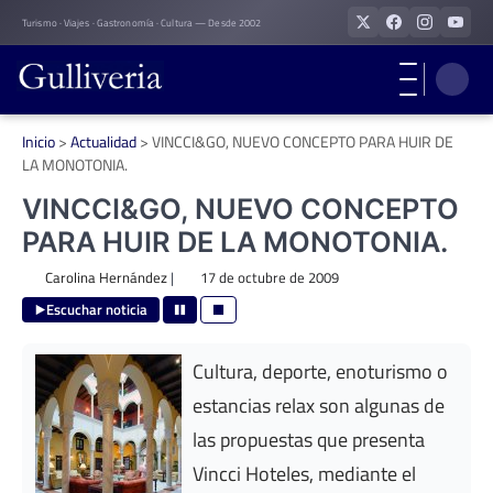
Skip
Turismo · Viajes · Gastronomía · Cultura — Desde 2002
to
content
Inicio
>
Actualidad
>
VINCCI&GO, NUEVO CONCEPTO PARA HUIR DE
LA MONOTONIA.
VINCCI&GO, NUEVO CONCEPTO
PARA HUIR DE LA MONOTONIA.
Carolina Hernández
|
17 de octubre de 2009
Escuchar noticia
Cultura, deporte, enoturismo o
estancias relax son algunas de
las propuestas que presenta
Vincci Hoteles, mediante el