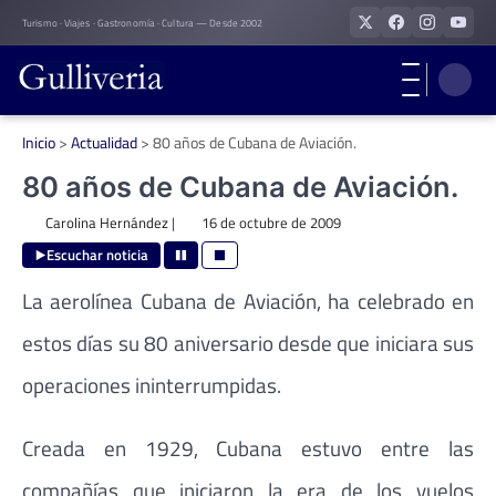
Skip
Turismo · Viajes · Gastronomía · Cultura — Desde 2002
to
content
Inicio
>
Actualidad
>
80 años de Cubana de Aviación.
80 años de Cubana de Aviación.
Carolina Hernández
|
16 de octubre de 2009
Escuchar noticia
La aerolínea Cubana de Aviación, ha celebrado en
estos días su 80 aniversario desde que iniciara sus
operaciones ininterrumpidas.
Creada en 1929, Cubana estuvo entre las
compañías que iniciaron la era de los vuelos