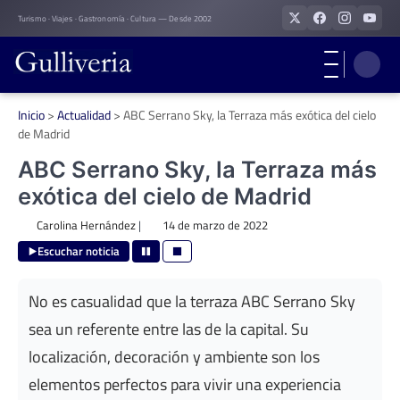
Skip
Turismo · Viajes · Gastronomía · Cultura — Desde 2002
to
content
Inicio
>
Actualidad
>
ABC Serrano Sky, la Terraza más exótica del cielo
de Madrid
ABC Serrano Sky, la Terraza más
exótica del cielo de Madrid
Carolina Hernández
|
14 de marzo de 2022
Escuchar noticia
No es casualidad que la terraza ABC Serrano Sky
sea un referente entre las de la capital. Su
localización, decoración y ambiente son los
elementos perfectos para vivir una experiencia