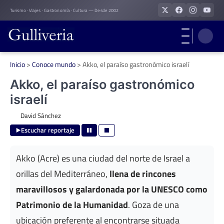
Skip
Turismo · Viajes · Gastronomía · Cultura — Desde 2002
to
content
Inicio
>
Conoce mundo
>
Akko, el paraíso gastronómico israelí
Akko, el paraíso gastronómico
israelí
David Sánchez
Escuchar reportaje
Akko (Acre) es una ciudad del norte de Israel a
orillas del Mediterráneo,
llena de rincones
maravillosos y galardonada por la UNESCO como
Patrimonio de la Humanidad
. Goza de una
ubicación preferente al encontrarse situada