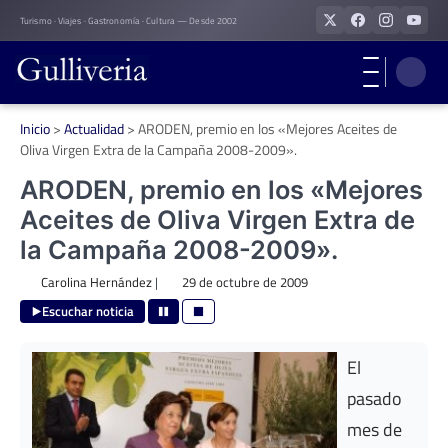
Skip
Turismo · Viajes · Gastronomía · Cultura — Desde 2002
to
content
Inicio
>
Actualidad
>
ARODEN, premio en los «Mejores Aceites de
Oliva Virgen Extra de la Campaña 2008-2009».
ARODEN, premio en los «Mejores
Aceites de Oliva Virgen Extra de
la Campaña 2008-2009».
Carolina Hernández
|
29 de octubre de 2009
Escuchar noticia
El
pasado
mes de