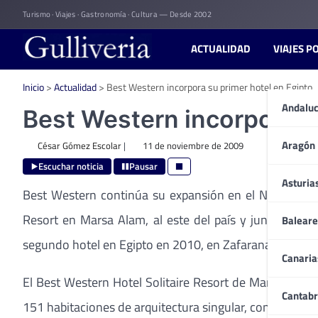
Skip
Turismo · Viajes · Gastronomía · Cultura — Desde 2002
to
content
ACTUALIDAD
VIAJES P
Inicio
>
Actualidad
>
Best Western incorpora su primer hotel en Egipto.
Andaluc
Best Western incorpora su
Aragón
César Gómez Escolar
|
11 de noviembre de 2009
Escuchar noticia
Pausar
Asturia
Best Western continúa su expansión en el Norte de Áf
Resort en Marsa Alam, al este del país y junto al Mar
Baleare
segundo hotel en Egipto en 2010, en Zafarana, un puebl
Canaria
El Best Western Hotel Solitaire Resort de Marsa Alam 
Cantabr
151 habitaciones de arquitectura singular, con una excl