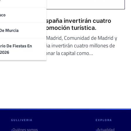
sco
Madrid y Turespaña invertirán cuatro
millones en promoción turística.
De Murcia
Ayuntamiento de Madrid, Comunidad de Madrid y
Gobierno de España invertirán cuatro millones de
rio De Fiestas En
 2026
euros en promocionar la capital como…
GULLIVERIA
EXPLORA
Quiénes somos
Actualidad