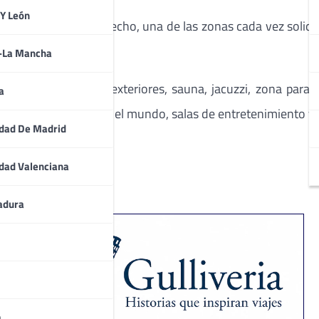
 Y León
. Marsa Alam es, de hecho, una de las zonas cada vez solici
a-La Mancha
o con tres piscinas exteriores, sauna, jacuzzi, zona para
a
es de cocina de todo el mundo, salas de entretenimiento y 
dad De Madrid
dad Valenciana
adura
a