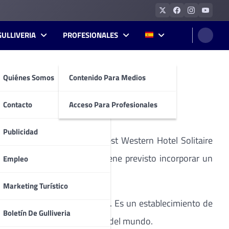
GULLIVERIA
PROFESIONALES
Quiénes Somos
Contenido Para Medios
Contacto
Acceso Para Profesionales
Publicidad
 en Egipto. Se trata del Best Western Hotel Solitaire
ndo en el país. La cadena tiene previsto incorporar un
Empleo
Marketing Turístico
o internacional de la ciudad. Es un establecimiento de
Boletín De Gulliveria
recifes de coral más exóticos del mundo.