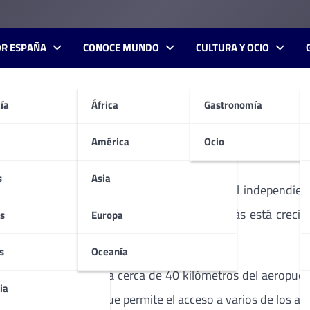
OR ESPAÑA
CONOCE MUNDO
CULTURA Y OCIO
ía
África
Gastronomía
 primer hotel en Egipto.
América
Ocio
s
Asia
rica con la incorporación de su primer hotel independiente
 Rojo, uno de los destinos turísticos que más está crecie
s
Europa
ecito de pescadores al sur de El Cairo.
s
Oceanía
está en el Mar Rojo, a cerca de 40 kilómetros del aeropuert
ia
usiva playa privada que permite el acceso a varios de los ar