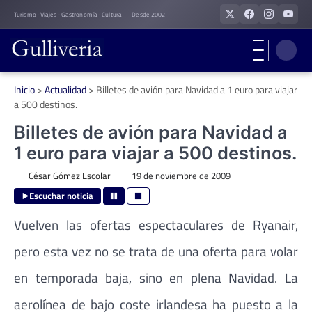
Skip
Turismo · Viajes · Gastronomía · Cultura — Desde 2002
to
content
Inicio
>
Actualidad
>
Billetes de avión para Navidad a 1 euro para viajar
a 500 destinos.
Billetes de avión para Navidad a
1 euro para viajar a 500 destinos.
César Gómez Escolar
|
19 de noviembre de 2009
Escuchar noticia
Vuelven las ofertas espectaculares de Ryanair,
pero esta vez no se trata de una oferta para volar
en temporada baja, sino en plena Navidad. La
aerolínea de bajo coste irlandesa ha puesto a la