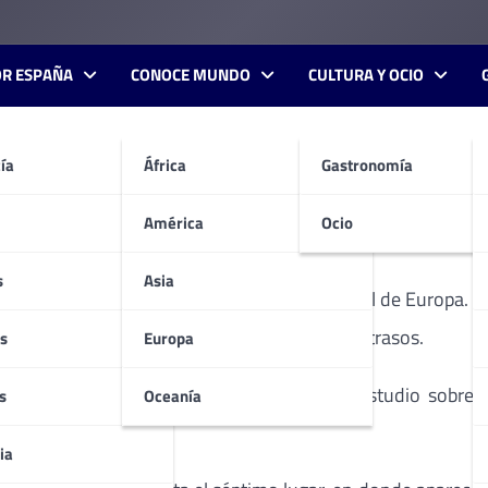
OR ESPAÑA
CONOCE MUNDO
CULTURA Y OCIO
ía
África
Gastronomía
puntualidad europea.
América
Ocio
s
Asia
mes de octubre, como la compañía más puntual de Europa. El 
 compañía solo 48 operaciones registraron retrasos.
s
Europa
5 y 30 minutos, según se desprende del estudio sobre ll
s
Oceanía
ia