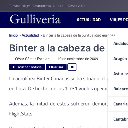
Skip
Turismo · Viajes · Gastronomía · Cultura — Desde 2002
to
content
ACTUALIDAD
VIAJES P
Inicio
>
Actualidad
>
Binter a la cabeza de la puntualidad europea.
Andaluc
Binter a la cabeza de la 
Aragón
César Gómez Escolar
|
19 de noviembre de 2009
Escuchar noticia
Pausar
Asturia
La aerolínea Binter Canarias se ha situado, el pasado 
en hora. De hecho, de los 1.731 vuelos operados por la
Baleare
Además, la mitad de éstos sufrieron demoras entre 1
Canaria
FlightStats.
Cantabr