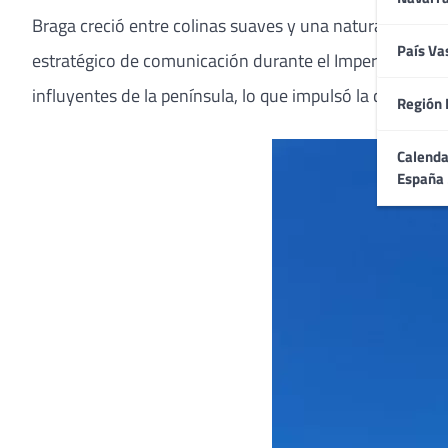
Braga creció entre colinas suaves y una naturaleza fro
País Va
estratégico de comunicación durante el Imperio romano.
influyentes de la península, lo que impulsó la construcc
Región 
Calenda
España