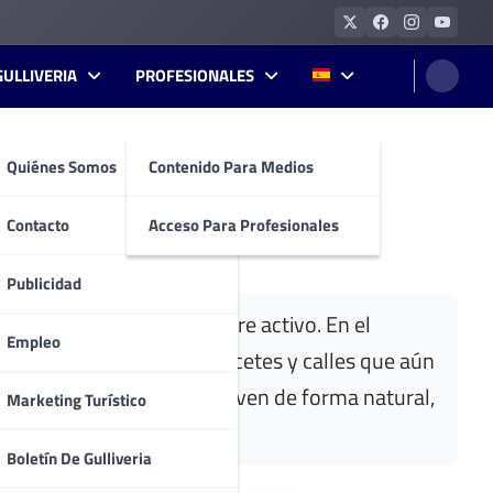
GULLIVERIA
PROFESIONALES
Quiénes Somos
Contenido Para Medios
Contacto
Acceso Para Profesionales
Publicidad
con un ritmo urbano siempre activo. En el
Empleo
construyeron templos, palacetes y calles que aún
 civil y lo comercial conviven de forma natural,
Marketing Turístico
Boletín De Gulliveria