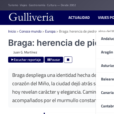
Skip
Turismo · Viajes · Gastronomía · Cultura — Desde 2002
to
content
ACTUALIDAD
VIAJES P
Inicio
>
Conoce mundo
>
Europa
>
Braga: herencia de piedra, alma del 
Andaluc
Braga: herencia de piedra
Aragón
Juan G. Martínez
Escuchar reportaje
Pausar
Asturia
Braga despliega una identidad hecha de siglos, 
Baleare
corazón del Miño, la ciudad dejó atrás su antig
hoy revelan carácter y elegancia. Caminar por B
Canaria
acompañados por el murmullo constante de estu
Cantabr