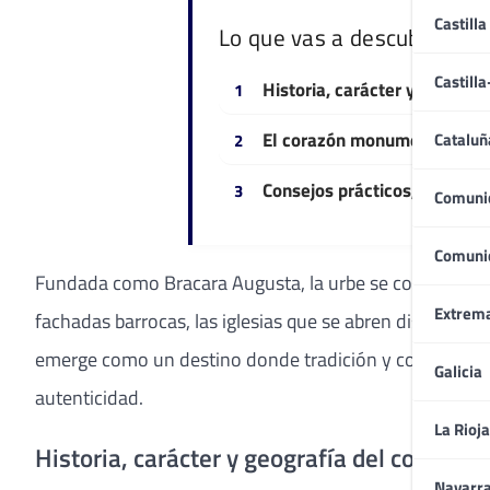
Castilla
Lo que vas a descubrir
Castill
Historia, carácter y geograf
El corazón monumental de Bra
Cataluñ
Consejos prácticos, alojami
Comuni
Comuni
Fundada como Bracara Augusta, la urbe se convirtió pront
Extrem
fachadas barrocas, las iglesias que se abren discretas
emerge como un destino donde tradición y contemporan
Galicia
autenticidad.
La Rioja
Historia, carácter y geografía del corazón 
Navarr