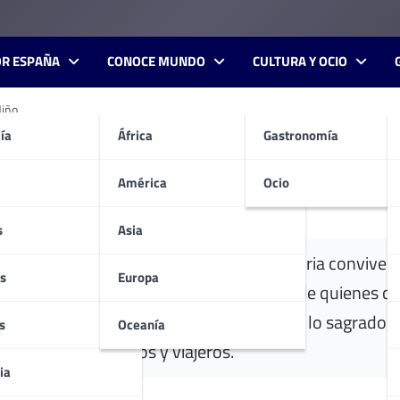
OR ESPAÑA
CONOCE MUNDO
CULTURA Y OCIO
Miño
ía
África
Gastronomía
, alma del Miño
América
Ocio
s
Asia
rincones delicados y plazas donde la historia convive 
s
Europa
ua apariencia romana sin perder la huella de quienes 
raga supone recorrer un escenario donde lo sagrado, lo
s
Oceanía
diantes, peregrinos y viajeros.
ia