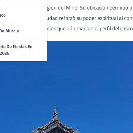
ndosa que define la región del Miño. Su ubicación permitió 
sco
 Con el tiempo, la ciudad reforzó su poder espiritual al co
ión de templos y palacios que aún marcan el perfil del casco
De Murcia
rio De Fiestas En
 2026