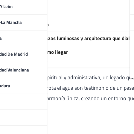
 Y León
a-La Mancha
ía del corazón del Miño
ga: historia viva, plazas luminosas y arquitectura que dialog
a
ento, gastronomía y cómo llegar
dad De Madrid
dad Valenciana
o en referencia espiritual y administrativa, un legado que s
adura
 y los rincones donde brota el agua son testimonio de un pa
eidad forman una armonía única, creando un entorno que a
del Miño
a