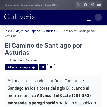
Skip
Turismo · Viajes · Gastronomía · Cultura — Desde 2002
to
content
Inicio
>
Viajes por España
>
Asturias
>
El Camino de Santiago por
Asturias
El Camino de Santiago por
Asturias
Arturo Pino Sánchez
Escuchar reportaje
Asturias inicia su vinculación al Camino de
Santiago en los albores del siglo IX, cuando el
propio monarca
Alfonso II el Casto (791-842)
emprende la peregrinación
hacia un despoblado