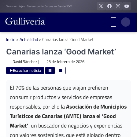
Skip
Turismo · Viajes · Gastronomía · Cultura — Desde 2002
to
content
Inicio
>
Actualidad
>
Canarias lanza ‘Good Market’
Canarias lanza ‘Good Market’
David Sánchez
|
23 de febrero de 2026
Escuchar noticia
El 70% de las personas que viajan prefieren
consumir productos y servicios de empresas
responsables, por ello la
Asociación de Municipios
Turísticos de Canarias (AMTC) lanza el ‘Good
Market’
, un buscador de negocios y experiencias
con valores sostenibles, que está alojado dentro