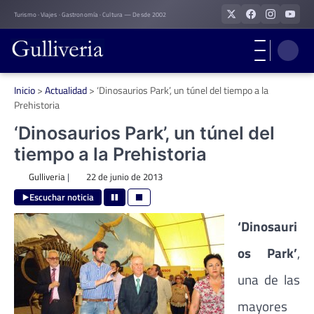
Skip
Turismo · Viajes · Gastronomía · Cultura — Desde 2002
to
content
Inicio
>
Actualidad
>
‘Dinosaurios Park’, un túnel del tiempo a la
Prehistoria
‘Dinosaurios Park’, un túnel del
tiempo a la Prehistoria
Gulliveria
|
22 de junio de 2013
Escuchar noticia
‘Dinosauri
os Park’
,
una de las
mayores