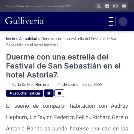
Skip
Turismo · Viajes · Gastronomía · Cultura — Desde 2002
to
content
Inicio
>
Actualidad
>
Duerme con una estrella del Festival de San
Sebastián en el hotel Astoria7.
Duerme con una estrella del
Festival de San Sebastián en el
hotel Astoria7.
Carla De Dios Herrero
|
11 de septiembre de 2009
Escuchar noticia
El sueño de compartir habitación con Audrey
Hepburn, Liz Taylor, Federico Fellini, Richard Gere o
Antonio Banderas puede hacerse realidad en los