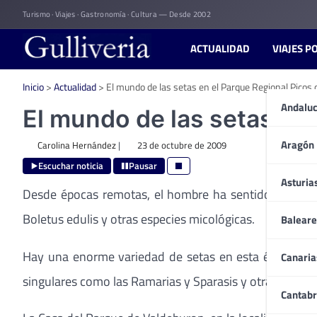
Skip
Turismo · Viajes · Gastronomía · Cultura — Desde 2002
to
content
ACTUALIDAD
VIAJES P
Inicio
>
Actualidad
>
El mundo de las setas en el Parque Regional Picos 
Andaluc
El mundo de las setas en 
Aragón
Carolina Hernández
|
23 de octubre de 2009
Escuchar noticia
Pausar
Asturia
Desde épocas remotas, el hombre ha sentido fascinació
Boletus edulis y otras especies micológicas.
Baleare
Hay una enorme variedad de setas en esta época, alg
Canaria
singulares como las Ramarias y Sparasis y otras delici
Cantabr