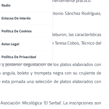
icológica, con un carácter eminentemente práctico.
Radio
rará hasta las 13.00h. Juan Antonio Sánchez Rodríguez,
Enlaces De Interés
 esta primera parte.
Política De Cookies
n la Casa del Parque de Valdeburon, las características
e Riaño, donde de la mano de Teresa Cobos, Técnico del
Aviso Legal
rmativa actual.
Política De Privacidad
 y posterior degustación de los platos elaborados con
n angula, boleto y trompeta negra con su crujiente de
 esta jornada una selección de platos elaborados con
Asociación Micológica ‘El Serbal’. La inscripciones son