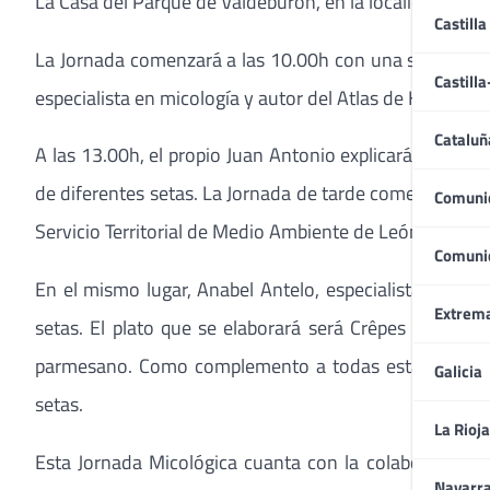
La Casa del Parque de Valdeburon, en la localidad de L
Castilla
La Jornada comenzará a las 10.00h con una salida al c
Castill
especialista en micología y autor del Atlas de Hongos d
Cataluñ
A las 13.00h, el propio Juan Antonio explicará los háb
de diferentes setas. La Jornada de tarde comenzará a 
Comuni
Servicio Territorial de Medio Ambiente de León, podre
Comuni
En el mismo lugar, Anabel Antelo, especialista en co
Extrem
setas. El plato que se elaborará será Crêpes de trom
parmesano. Como complemento a todas estas actividad
Galicia
setas.
La Rioja
Esta Jornada Micológica cuanta con la colaboración del
Navarr