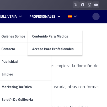
GULLIVERIA
PROFESIONALES
Quiénes Somos
Contenido Para Medios
 Europa.
Contacto
Acceso Para Profesionales
Publicidad
de setas y durante estos días empieza la floración del
Empleo
amativos, como la Amanita muscaria, otras con formas
Marketing Turístico
Boletín De Gulliveria