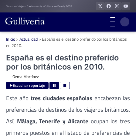
Skip
Turismo · Viajes · Gastronomía · Cultura — Desde 2002
to
content
Inicio
>
Actualidad
>
España es el destino preferido por los británicos
en 2010.
España es el destino preferido
por los británicos en 2010.
Gema Martínez
Escuchar reportaje
Este año
tres ciudades españolas
encabezan las
preferencias de destinos de los viajeros británicos.
Así,
Málaga, Tenerife y Alicante
ocupan los tres
primeros puestos en el listado de preferencias de