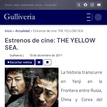
Skip
Turismo · Viajes · Gastronomía · Cultura — Desde 2002
to
content
Inicio
>
Actualidad
>
Estrenos de cine: THE YELLOW SEA.
Estrenos de cine: THE YELLOW
SEA.
Gulliveria
|
10 de diciembre de 2011
Escuchar noticia
La historia transcurre
en Yanji en la
Frontera entre Rusia,
China y Corea del