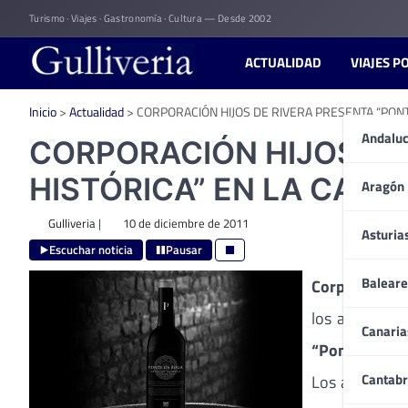
Skip
Turismo · Viajes · Gastronomía · Cultura — Desde 2002
to
content
ACTUALIDAD
VIAJES P
Inicio
>
Actualidad
>
CORPORACIÓN HIJOS DE RIVERA PRESENTA “PONT
Andaluc
CORPORACIÓN HIJOS DE
HISTÓRICA” EN LA CATE
Aragón
Gulliveria
|
10 de diciembre de 2011
Asturia
Escuchar noticia
Pausar
Baleare
Corporación 
los actos de
Canaria
“Ponte da Bo
Cantabr
Los accionist