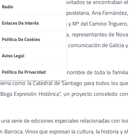
rtir de las 20:45. Entre los invitados se encontraban el
Radio
a Corporación Municipal compostelana, Ana Fernández,
 y Xacobeo, Mª del Carmen Pita y Mª del Camino Triguero,
Enlaces De Interés
a, el escultor Manuel Patinha, representantes de Nova
Política De Cookies
de los principales medios de comunicación de Galicia y
Aviso Legal
 la que José María Rivera, en nombre de toda la familia
Política De Privacidad
ierra como la Catedral de Santiago para todos los que
 Boga Expresión Histórica”, un proyecto concebido con
 una serie de ediciones especiales relacionadas con los
 Barroca. Vinos que expresan la cultura, la historia y el