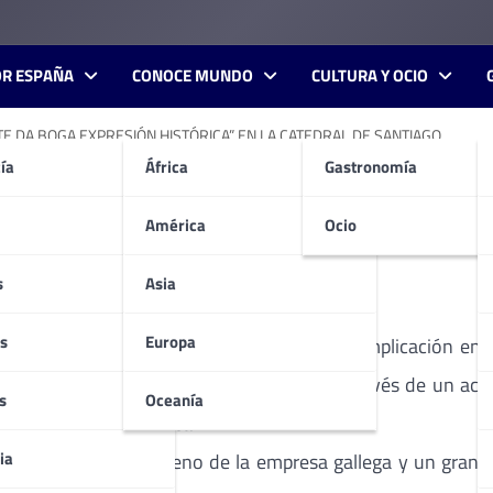
OR ESPAÑA
CONOCE MUNDO
CULTURA Y OCIO
E DA BOGA EXPRESIÓN HISTÓRICA” EN LA CATEDRAL DE SANTIAGO.
ía
África
Gastronomía
 RIVERA PRESENTA “PONTE
DRAL DE SANTIAGO.
América
Ocio
s
Asia
s
Europa
Hijos de Rivera
celebró por todo lo alto su implicación en 
 conmemoración de su
800 aniversario
a través de un act
s
Oceanía
ga Expresión Histórica”
.
ia
as y empleados en pleno de la empresa gallega y un gran 