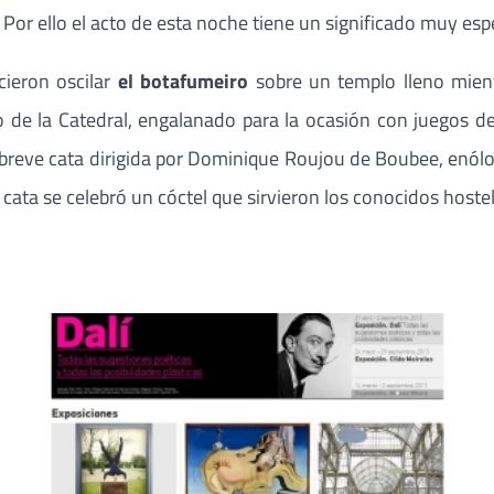
r ello el acto de esta noche tiene un significado muy espec
icieron oscilar
el botafumeiro
sobre un templo lleno mient
o de la Catedral, engalanado para la ocasión con juegos de
a breve cata dirigida por Dominique Roujou de Boubee, enólog
a cata se celebró un cóctel que sirvieron los conocidos hos