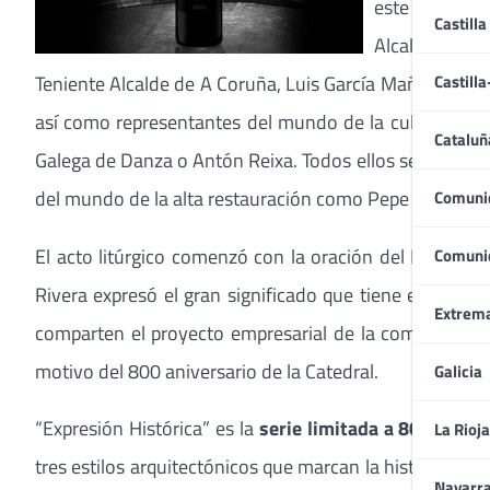
este acto que 
Castilla
Alcalde de Sa
Teniente Alcalde de A Coruña, Luis García Mañá, Jefe Su
Castill
así como representantes del mundo de la cultura como
Cataluñ
Galega de Danza o Antón Reixa. Todos ellos se sumaron
del mundo de la alta restauración como Pepe Solla o X
Comuni
El acto litúrgico comenzó con la oración del Deán de l
Comuni
Rivera expresó el gran significado que tiene el apoy
Extrem
comparten el proyecto empresarial de la compañía gal
motivo del 800 aniversario de la Catedral.
Galicia
“Expresión Histórica” es la
serie limitada a 800 cajas
La Rioja
tres estilos arquitectónicos que marcan la historia de l
Navarr