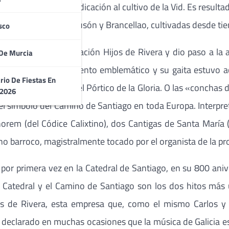
o de su milenaria dedicación al cultivo de la Vid. Es resulta
iedades Merenzao, Sousón y Brancellao, cultivadas desde ti
sco
lizada por la Corporación Hijos de Rivera y dio paso a la a
De Murcia
rrera en este monumento emblemático y su gaita estuvo 
rio De Fiestas En
umento que preside el Pórtico de la Gloria. O las «conchas 
 2026
n el símbolo del Camino de Santiago en toda Europa. Interpr
em (del Códice Calixtino), dos Cantigas de Santa María (
o barroco, magistralmente tocado por el organista de la prop
 por primera vez en la Catedral de Santiago, en su 800 aniv
 Catedral y el Camino de Santiago son los dos hitos más 
s de Rivera, esta empresa que, como el mismo Carlos y 
 declarado en muchas ocasiones que la música de Galicia es