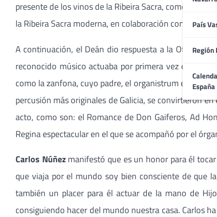
presente de los vinos de la Ribeira Sacra, como resultad
la Ribeira Sacra moderna, en colaboración con las var
País Va
A continuación, el Deán dio respuesta a la Ofrenda rea
Región 
reconocido músico actuaba por primera vez en su ca
Calenda
como la zanfona, cuyo padre, el organistrum es el instr
España
percusión más originales de Galicia, se convirtieron e
acto, como son: el Romance de Don Gaiferos, Ad Honor
Regina espectacular en el que se acompañó por el órgan
Carlos Núñez
manifestó que es un honor para él tocar
que viaja por el mundo soy bien consciente de que la
también un placer para él actuar de la mano de Hijo
consiguiendo hacer del mundo nuestra casa. Carlos ha