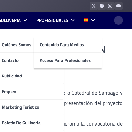
GULLIVERIA
PROFESIONALES
Quiénes Somos
Contenido Para Medios
 DA BOGA EXPRESIÓN
Contacto
Acceso Para Profesionales
Publicidad
Empleo
el proceso de restauración de la Catedral de Santiago y
o de Ofrenda al Apóstol y la presentación del proyecto
Marketing Turístico
Boletín De Gulliveria
número de autoridades acudieron a la convocatoria de