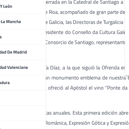
se celebró a puerta cerrada en la Catedral de Santiago a pa
 Y León
ntiago, Xerardo Conde Roa, acompañado de gran parte de l
perior de la Policía de Galicia, las Directoras de Turgalicia
a-La Mancha
 Ramón Villares, Presidente do Consello da Cultura Galeg
a
 a los miembros del Consorcio de Santiago, representantes 
osé T. Cannas.
dad De Madrid
a Catedral, José María Díaz, a la que siguió la Ofrenda en
dad Valenciana
o a la restauración de un monumento emblema de nuestra t
adura
lega. En ese sentido, ofreció al Apóstol el vino “Ponte da
de elaboraciones únicas anuales. Esta primera edición abre
a Catedral: Expresión Románica, Expresión Gótica y Expresión
a