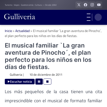
Skip
Turismo · Viajes · Gastronomía · Cultura — Desde 2002
to
content
Inicio
>
Actualidad
>
El musical familiar `La gran aventura de Pinocho´,
el plan perfecto para los niños en los días de fiestas.
El musical familiar `La gran
aventura de Pinocho´, el plan
perfecto para los niños en los
días de fiestas.
Gulliveria
|
10 de diciembre de 2011
Escuchar noticia
Los más pequeños de la casa tienen una cita
imprescindible con el musical de formato familiar