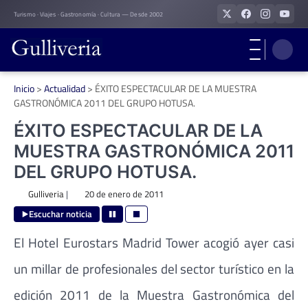
Skip
Turismo · Viajes · Gastronomía · Cultura — Desde 2002
to
content
Inicio
>
Actualidad
>
ÉXITO ESPECTACULAR DE LA MUESTRA
GASTRONÓMICA 2011 DEL GRUPO HOTUSA.
ÉXITO ESPECTACULAR DE LA
MUESTRA GASTRONÓMICA 2011
DEL GRUPO HOTUSA.
Gulliveria
|
20 de enero de 2011
Escuchar noticia
El Hotel Eurostars Madrid Tower acogió ayer casi
un millar de profesionales del sector turístico en la
edición 2011 de la Muestra Gastronómica del