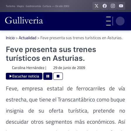
Skip
Turismo · Viajes · Gastronomía · Cultura — Desde 2002
to
content
Inicio
>
Actualidad
>
Feve presenta sus trenes turísticos en Asturias.
Feve presenta sus trenes
turísticos en Asturias.
Carolina Hernández
|
29 de junio de 2009
Escuchar noticia
Feve, empresa estatal de ferrocarriles de vía
estrecha, que tiene el Transcantábrico como buque
insignia de su oferta turística, pretende no
descuidar otros segmentos más económicos. Así