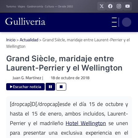
Skip
Turismo · Viajes · Gastronomía · Cultura — Desde 2002
to
content
Inicio
>
Actualidad
>
Grand Siècle, maridaje entre Laurent-Perrier y el
Wellington
Grand Siècle, maridaje entre
Laurent-Perrier y el Wellington
Juan G. Martínez
|
18 de octubre de 2018
Escuchar noticia
[dropcap]D[/dropcap]esde el día 15 de octubre y
hasta el 15 de enero, ambos incluidos, Laurent-
Perrier y el madrileño
Hotel Wellington
se unen
para presentar una exclusiva experiencia en el