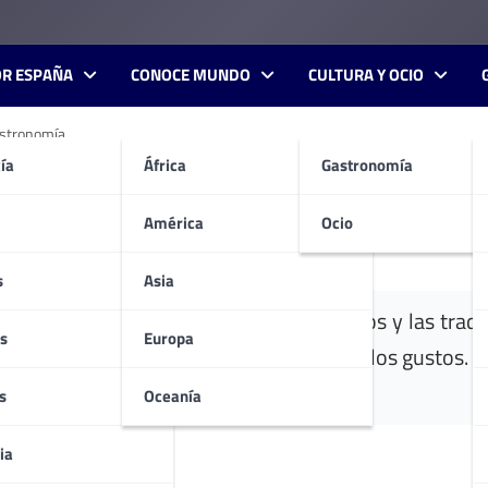
OR ESPAÑA
CONOCE MUNDO
CULTURA Y OCIO
gastronomía
ía
África
Gastronomía
ajes, teatro, lecturas y gas
América
Ocio
s
Asia
ebaten entre el recuerdo de los difuntos y las tradi
s
Europa
os días os proponemos planes para todos los gustos.
E
s
Oceanía
ia