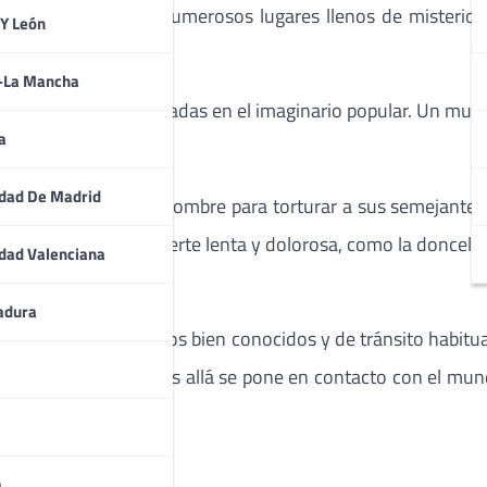
e Difuntos por sus numerosos lugares llenos de misterio.
 Y León
España Mágica.
a-La Mancha
ncias religiosas arraigadas en el imaginario popular. Un mus
a
dad De Madrid
ntos creados por el hombre para torturar a sus semejantes
ara provocar una muerte lenta y dolorosa, como la doncella 
dad Valenciana
Madrid
adura
ugares, muchos de ellos bien conocidos y de tránsito habitual
o en leyenda. El más allá se pone en contacto con el mund
a