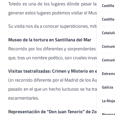
Toledo es una de los lugares dónde pasar la noche d
Castilla
generan estos lugares podemos visitar el Museo de la 
Castill
Su visita nos da a conocer supersticiones, mitos y cree
Cataluñ
Museo de la tortura en Santillana del Mar
Comuni
Recorrido por los diferentes y sorprendentes instrume
que, tras un nombre poético, son crueles invenciones p
Comuni
Visitas teatralizadas: Crimen y Misterio en el Viejo 
Extrem
Un recorrido diferente por el Madrid de los Austrias. L
Galicia
pasado en el que un hecho luctuoso se ha transformad
escarmentarles.
La Rioja
Representación de “Don Juan Tenorio” de Zorrilla
Navarr