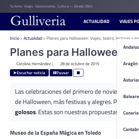
Skip
Turismo · Viajes · Gastronomía · Cultura — Desde 2002
to
content
ACTUALIDAD
VIAJES P
Inicio
>
Actualidad
>
Planes para Halloween: Viajes, teatro, lecturas y 
Andaluc
Planes para Halloween: Vi
Aragón
Carolina Hernández
|
28 de octubre de 2015
Escuchar noticia
Pausar
Asturia
Las celebraciones del primero de noviembre se d
Baleare
de Halloween, más festivas y alegres. Para est
golosos
. Estas son nuestras propuestas:
Canaria
Cantabr
Museo de la España Mágica en Toledo