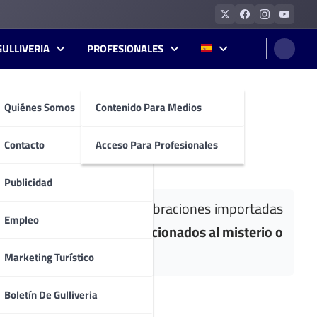
GULLIVERIA
PROFESIONALES
Quiénes Somos
Contenido Para Medios
tronomía
Contacto
Acceso Para Profesionales
Publicidad
ciones cristianas y las celebraciones importadas
Empleo
n familia, para osados, aficionados al misterio o
Marketing Turístico
Boletín De Gulliveria