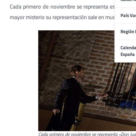
Cada primero de noviembre se representa este drama r
País Va
mayor misterio su representación sale en muchas ocasio
Región 
Calenda
España
Cada primero de noviembre se representa «Don Jua