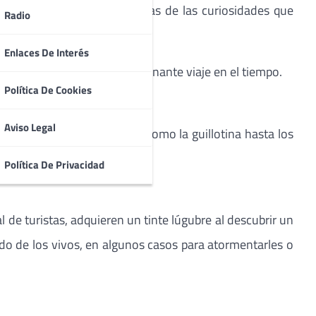
 Para dar respuesta a muchas de las curiosidades que
Radio
Enlaces De Interés
eo diferente y todo un apasionante viaje en el tiempo.
Política De Cookies
Aviso Legal
. Desde los más conocidos como la guillotina hasta los
de hierro (Iron Maiden).
Política De Privacidad
 de turistas, adquieren un tinte lúgubre al descubrir un
o de los vivos, en algunos casos para atormentarles o