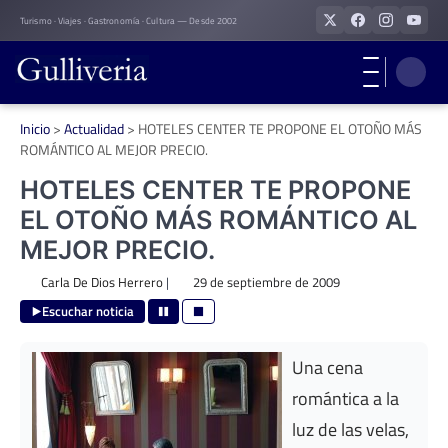
Skip
Turismo · Viajes · Gastronomía · Cultura — Desde 2002
to
content
Inicio
>
Actualidad
>
HOTELES CENTER TE PROPONE EL OTOÑO MÁS
ROMÁNTICO AL MEJOR PRECIO.
HOTELES CENTER TE PROPONE
EL OTOÑO MÁS ROMÁNTICO AL
MEJOR PRECIO.
Carla De Dios Herrero
|
29 de septiembre de 2009
Escuchar noticia
Una cena
romántica a la
luz de las velas,