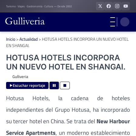
Skip
Turismo · Viajes · Gastronomía · Cultura — Desde 2002
to
content
Inicio
>
Actualidad
>
HOTUSA HOTELS INCORPORA UN NUEVO HOTEL
EN SHANGAI.
HOTUSA HOTELS INCORPORA
UN NUEVO HOTEL EN SHANGAI.
Gulliveria
Escuchar reportaje
Hotusa Hotels, la cadena de hoteles
independientes del Grupo Hotusa, ha incorporado
su tercer hotel en China. Se trata del
New Harbour
Service Apartments
, un moderno establecimiento