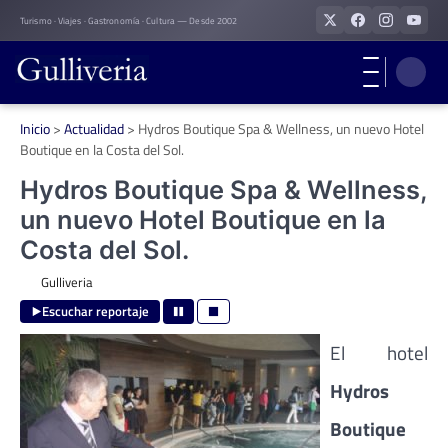
Skip
Turismo · Viajes · Gastronomía · Cultura — Desde 2002
to
content
Inicio
>
Actualidad
>
Hydros Boutique Spa & Wellness, un nuevo Hotel
Boutique en la Costa del Sol.
Hydros Boutique Spa & Wellness,
un nuevo Hotel Boutique en la
Costa del Sol.
Gulliveria
Escuchar reportaje
El hotel
Hydros
Boutique