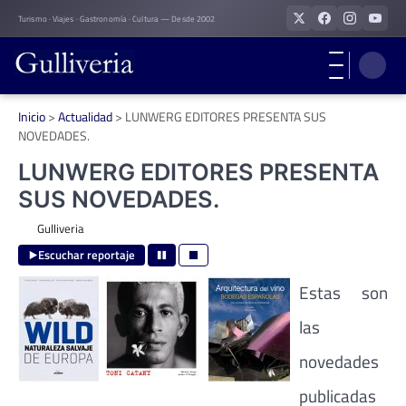
Skip
Turismo · Viajes · Gastronomía · Cultura — Desde 2002
to
content
Inicio
>
Actualidad
>
LUNWERG EDITORES PRESENTA SUS
NOVEDADES.
LUNWERG EDITORES PRESENTA
SUS NOVEDADES.
Gulliveria
Escuchar reportaje
Estas son
las
novedades
publicadas