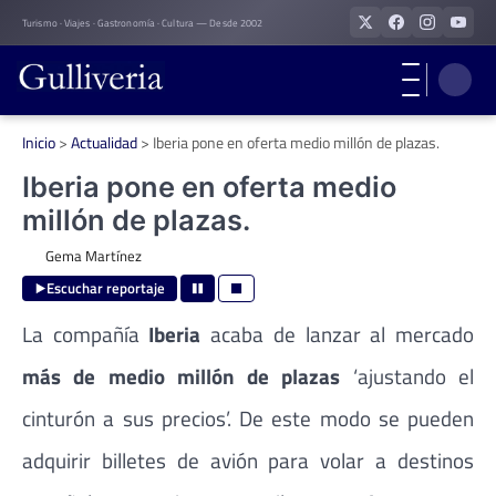
Skip
Turismo · Viajes · Gastronomía · Cultura — Desde 2002
to
content
Inicio
>
Actualidad
>
Iberia pone en oferta medio millón de plazas.
Iberia pone en oferta medio
millón de plazas.
Gema Martínez
Escuchar reportaje
La compañía
Iberia
acaba de lanzar al mercado
más de medio millón de plazas
‘ajustando el
cinturón a sus precios’. De este modo se pueden
adquirir billetes de avión para volar a destinos